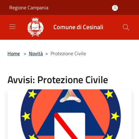
Salta al contenuto principale
Regione Campania
Comune di Cesinali
Home
>
Novità
>
Protezione Civile
Avvisi: Protezione Civile