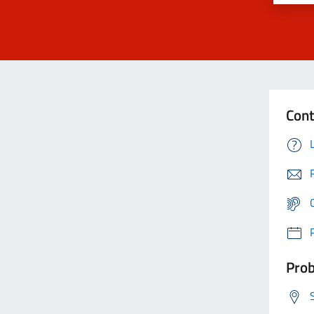
Cont
Prob