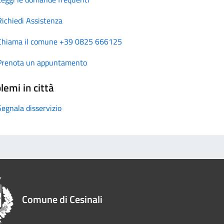
Richiedi Assistenza
Chiama il comune +39 0825 666125
Prenota un appuntamento
lemi in città
Segnala disservizio
Comune di Cesinali