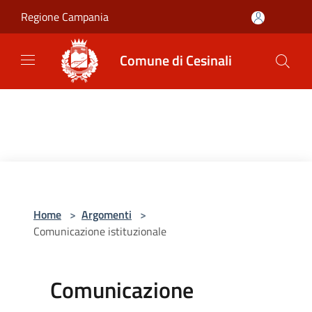
Salta al contenuto principale
Regione Campania
Comune di Cesinali
Home
>
Argomenti
>
Comunicazione istituzionale
Comunicazione