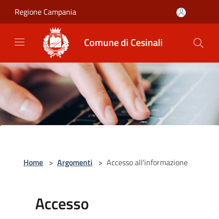
Salta al contenuto principale
Regione Campania
Comune di Cesinali
Home
>
Argomenti
>
Accesso all'informazione
Accesso