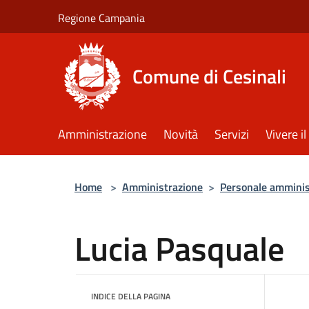
Salta al contenuto principale
Regione Campania
Comune di Cesinali
Amministrazione
Novità
Servizi
Vivere 
Home
>
Amministrazione
>
Personale amminis
Lucia Pasquale
INDICE DELLA PAGINA