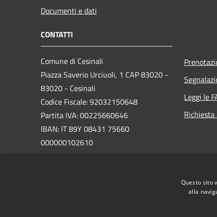
Documenti e dati
CONTATTI
Comune di Cesinali
Prenotaz
Piazza Saverio Urciuoli, 1 CAP 83020 -
Segnalazi
83020 - Cesinali
Leggi le 
Codice Fiscale: 92032150648
Richiesta
Partita IVA: 00225660646
IBAN: IT 89Y 08431 75660
000000102610
PEC:
protocollo@pec.comune.cesinali.av.it
Questo sito 
Centralino Unico: 0825666125
alla navig