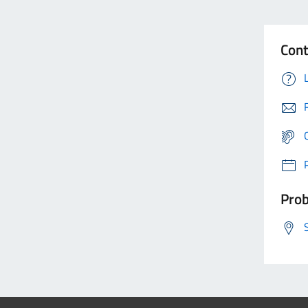
Cont
Prob