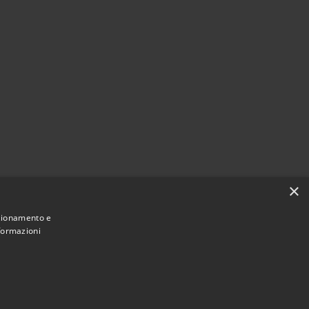
×
nzionamento e
nformazioni