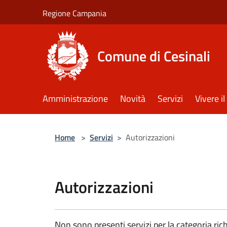
Salta al contenuto principale
Regione Campania
Comune di Cesinali
Amministrazione
Novità
Servizi
Vivere 
Home
>
Servizi
>
Autorizzazioni
Autorizzazioni
Non sono presenti servizi per la categoria rich