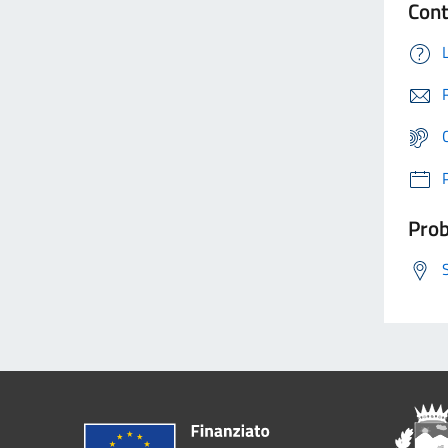
Cont
Prob