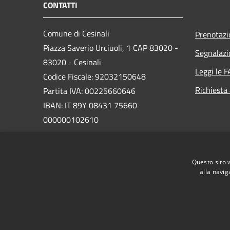
CONTATTI
Comune di Cesinali
Prenotaz
Piazza Saverio Urciuoli, 1 CAP 83020 -
Segnalazi
83020 - Cesinali
Leggi le 
Codice Fiscale: 92032150648
Richiesta
Partita IVA: 00225660646
IBAN: IT 89Y 08431 75660
000000102610
PEC:
protocollo@pec.comune.cesinali.av.it
Questo sito 
Centralino Unico: 0825666125
alla navig