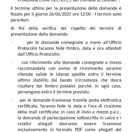
Protezione Civile (G.C.V.P.C.) del Comune di Cesinali”;
Il termine ultimo per la presentazione delle domande è
fissato per il giorno 26/06/2025 ore 12:00 - I termini sono
perentori.
Ai fini della verifica del rispetto dei termini di
presentazione della domanda:
·
per le domande consegnate a mano all’Ufficio
Protocollo faranno fede timbro, data e ora attestati
dall’Ufficio Protocollo;
·
con riferimento alle domande consegnate a mezzo
raccomandata con avviso di ricevimento saranno
ritenute valide le istanze spedite entro il termine
ultimo stabilito dal bando (circostanza che dovrà
risultare dal timbro postale) purché, in ogni caso,
pervengono entro il termine previsto;
·
per le domande trasmesse tramite posta elettronica
certificata, faranno fede la data e l’ora di ricezione
della mail certificata; in caso di invio a mezzo p.e.c.,
la domanda di partecipazione sottoscritta in calce e i
relativi allegati dovranno essere trasmessi
esclusivamente in formato PDF come allegati del